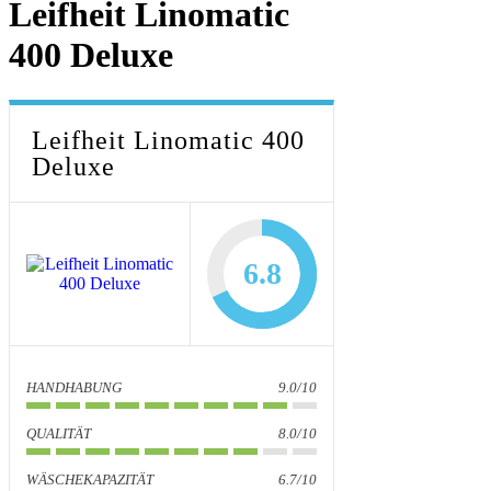
Leifheit Linomatic
400 Deluxe
Leifheit Linomatic 400
Deluxe
6.8
HANDHABUNG
9.0/10
QUALITÄT
8.0/10
WÄSCHEKAPAZITÄT
6.7/10