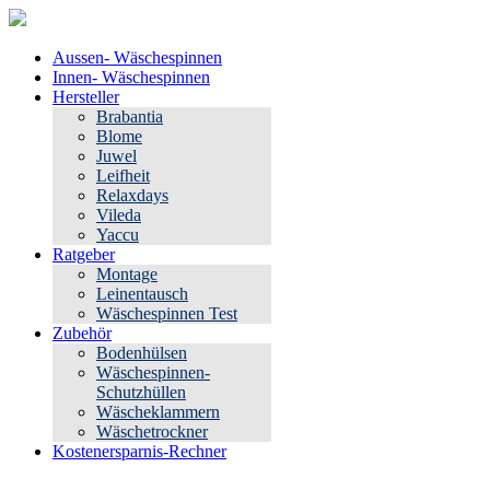
Aussen- Wäschespinnen
Innen- Wäschespinnen
Hersteller
Brabantia
Blome
Juwel
Leifheit
Relaxdays
Vileda
Yaccu
Ratgeber
Montage
Leinentausch
Wäschespinnen Test
Zubehör
Bodenhülsen
Wäschespinnen-
Schutzhüllen
Wäscheklammern
Wäschetrockner
Kostenersparnis-Rechner