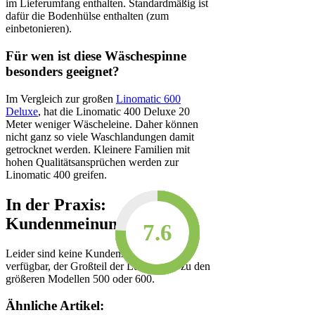
im Lieferumfang enthalten. Standardmäßig ist
dafür die Bodenhülse enthalten (zum
einbetonieren).
Für wen ist diese Wäschespinne
besonders geeignet?
Im Vergleich zur großen
Linomatic 600
Deluxe
, hat die Linomatic 400 Deluxe 20
Meter weniger Wäscheleine. Daher können
nicht ganz so viele Waschlandungen damit
getrocknet werden. Kleinere Familien mit
hohen Qualitätsansprüchen werden zur
Linomatic 400 greifen.
In der Praxis:
Kundenmeinungen
8.9
8.6
7.9
7.9
7.9
7.8
7.7
7.6
7.6
7.6
Leider sind keine Kundenmeinungen
verfügbar, der Großteil der Leute greift zu den
größeren Modellen 500 oder 600.
Ähnliche Artikel: