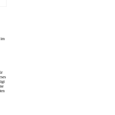
 im
ür
eses
igt
rme
ten