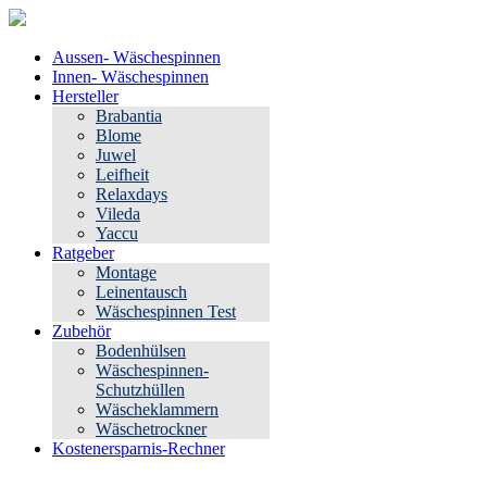
Aussen- Wäschespinnen
Innen- Wäschespinnen
Hersteller
Brabantia
Blome
Juwel
Leifheit
Relaxdays
Vileda
Yaccu
Ratgeber
Montage
Leinentausch
Wäschespinnen Test
Zubehör
Bodenhülsen
Wäschespinnen-
Schutzhüllen
Wäscheklammern
Wäschetrockner
Kostenersparnis-Rechner