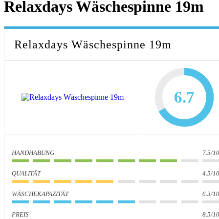
Relaxdays Wäschespinne 19m
Relaxdays Wäschespinne 19m
6.7
HANDHABUNG
7.5/1
QUALITÄT
4.5/1
WÄSCHEKAPAZITÄT
6.3/1
PREIS
8.5/1