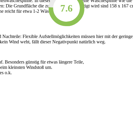
rtenwäschespinne. In diesem Fall lohnt sich eine Wäschespinne wie die
8.9
8.6
7.9
7.9
7.9
7.8
7.7
7.6
7.6
7.6
n: Die Grundfläche die zum Aufstellen benötigt wird sind
158 x 167 
che reicht für etwa 1-2 Wäscheladungen.
Nachteile: Flexible Aufstellmöglichkeiten müssen hier mit der geringe
ein Wind weht, fällt dieser Negativpunkt natürlich weg.
. Besonders günstig für etwas längere Teile,
 beim kleinsten Windstoß um.
es o.k.