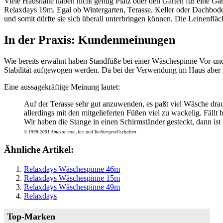
Viele Haushalte haben nicht genug Platz oder den Garten für eine Ga
Relaxdays 19m. Egal ob Wintergarten, Terasse, Keller oder Dachbode
und somit dürfte sie sich überall unterbringen können. Die Leinenflä
In der Praxis: Kundenmeinungen
Wie bereits erwähnt haben Standfüße bei einer Wäschespinne Vor-und 
Stabilität aufgewogen werden. Da bei der Verwendung im Haus aber k
Eine aussagekräftige Meinung lautet:
Auf der Terasse sehr gut anzuwenden, es paßt viel Wäsche drauf
allerdings mit den mitgelieferten Füßen viel zu wackelig. Fällt
Wir haben die Stange in einen Schirmständer gesteckt, dann ist 
© 1998-2001 Amazon.com, Inc. und Tochtergesellschaften
Ähnliche Artikel:
Relaxdays Wäschespinne 46m
Relaxdays Wäschespinne 15m
Relaxdays Wäschespinne 49m
Relaxdays
Top-Marken