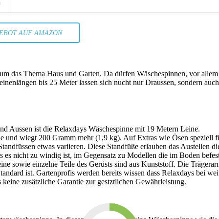
EBOT AUF AMAZON
d um das Thema Haus und Garten. Da dürfen Wäschespinnen, vor allem
inenlängen bis 25 Meter lassen sich nucht nur Draussen, sondern auch
und Aussen ist die Relaxdays Wäschespinne mit 19 Metern Leine.
e und wiegt 200 Gramm mehr (1,9 kg). Auf Extras wie Ösen speziell f
Standfüssen etwas variieren. Diese Standfüße erlauben das Austellen di
es nicht zu windig ist, im Gegensatz zu Modellen die im Boden befest
eine sowie einzelne Teile des Gerüsts sind aus Kunststoff. Die Trägera
andard ist. Gartenprofis werden bereits wissen dass Relaxdays bei wei
 keine zusätzliche Garantie zur gestztlichen Gewährleistung.